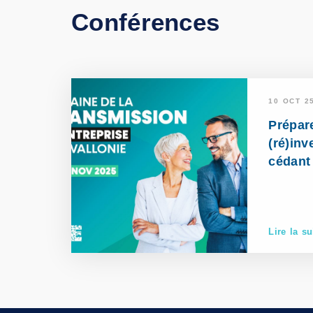
Conférences
10 OCT 2
Prépare
(ré)inv
cédant
Lire la su