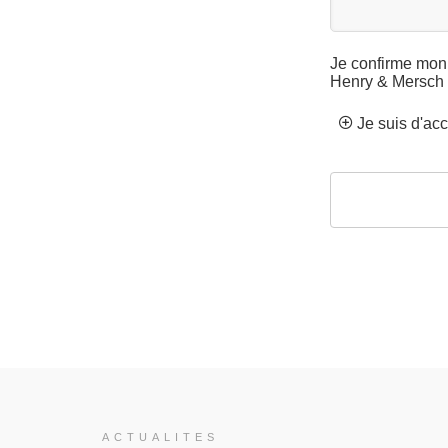
Je confirme mon 
Henry & Mersch
Je suis d'ac
Ce
champ
devrait
être
laissé
vide
ACTUALITES