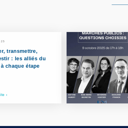
525
r, transmettre,
estir : les alliés du
 à chaque étape
ite ›