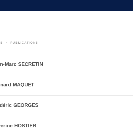
WS
PUBLICATIONS
an-Marc SECRETIN
rnard MAQUET
édéric GEORGES
verine HOSTIER