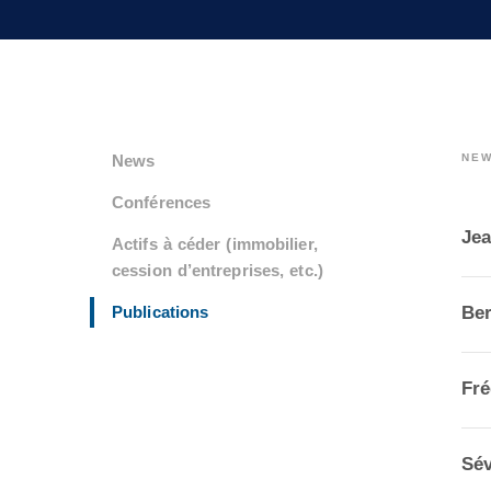
News
NE
Conférences
Je
Actifs à céder (immobilier,
cession d’entreprises, etc.)
Publications
Be
Fr
Sé