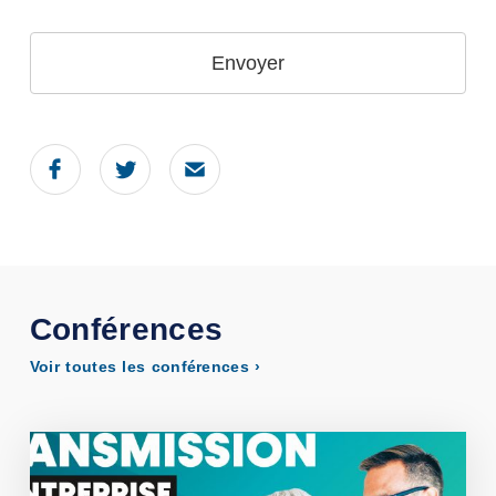
Envoyer
Ce
champ
devrait
être
laissé
vide
Conférences
Voir toutes les conférences ›