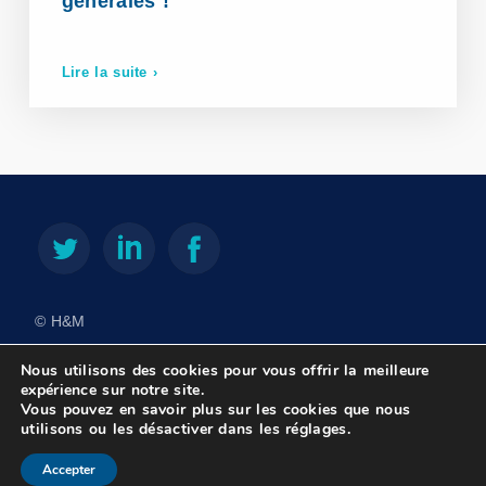
générales !
Lire la suite ›
© H&M
Déontologie et label de l’Ordre des avocats du Barreau de
Nous utilisons des cookies pour vous offrir la meilleure
Liège
expérience sur notre site.
Vous pouvez en savoir plus sur les cookies que nous
Vie privée & droits d'auteur
Cookies
utilisons ou les désactiver dans les
réglages
.
Décharge de responsabilité
Contact
Accepter